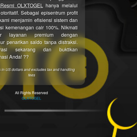
 Resmi OLXTOGEL
hanya melalui
 otoritatif. Sebagai episentrum profit
kami menjamin efisiensi sistem dan
asi kemenangan cair 100%. Nikmati
dar layanan premium dengan
ur penarikan saldo tanpa distraksi.
trasi sekarang dan buktikan
asi Anda! ??
s in US dollars and excludes tax and handling
fees
All Rights Reserved
OLXTOGEL