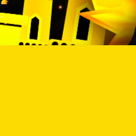
TELL US WHAT YOU THINK!
We'd like to ask you a few questions to help improve
ThemeForest.
Sure, take me to the survey