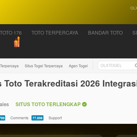
OL
 TOTO 176
TOTO TERPERCAYA
BANDAR TOTO
S
 Terpercaya
Situs Togel Terpercaya
Agen Togel
oto Terakreditasi 2026 Integras
ales
SITUS TOTO TERLENGKAP
Comments
Support
789
77.898