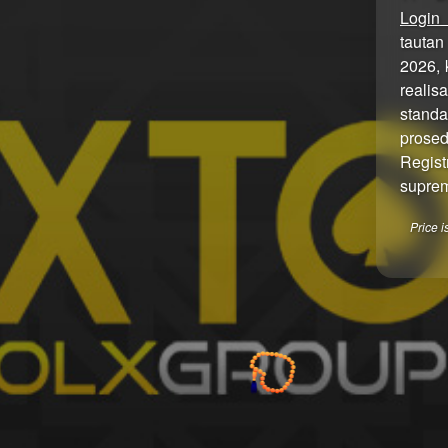
Login
tautan
2026, 
realis
stan
prosed
Regis
suprem
Price i